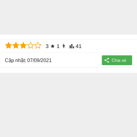
3
★
1
👨
41
Cập nhật: 07/09/2021