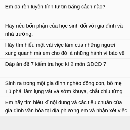
biết?
Em đã rèn luyện tính tự tin bằng cách nào?
Hãy nêu bổn phận của học sinh đối với gia đình và
nhà trường.
Hãy tìm hiểu một vài việc làm của những người
xung quanh mà em cho đó là những hành vi bảo vệ
hoặc xâm hại đến di sản văn hoá.
Đáp án đề 7 kiểm tra học kì 2 môn GDCD 7
Sinh ra trong một gia đình nghèo đông con, bố mẹ
Tú phải làm lụng vất vả sớm khuya, chắt chiu từng
đổng để cho anh em Tú được đi học cùng các bạn.
Em hãy tìm hiểu kĩ nội dung và các tiêu chuẩn của
gia đình văn hóa tại địa phương em và nhận xét việc
thực hiện tiêu chuẩn gia đình văn hóa của gia đình
em, bản thân em?