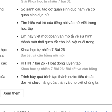
Giải Khoa học tự nhiên 7 bài 31
ng
So sánh cấu tạo cơ quan sinh dục nam và cơ
quan sinh dục nữ
Giải Khoa học tự nhiên 7 bài 31
Tìm hiểu vai trò của tiếng nói và chữ viết trong
học tập
Giải Khoa học tự nhiên 7 bài 29
Em hãy viết một đoạn văn mô tả về sự hình
thành một thói quen tốt cho loài vật nuôi trong
nhà em
 học
Khoa học tự nhiên 7 Bài 26
Giải Khoa học tự nhiên 7 bài 29
 ra
Bài tiết và cân bằng nội môi
 các
KHTN 7 bài 26 - Hoạt động luyện tập
Khoa học tự nhiên 7 Bài 26: Bài tiết và cân bằng
bằng
nội môi
 của
Trình bày quá trình tạo thành nước tiểu ở các
đơn vị chức năng của thận và cho biết chúng ta
bằng
có thể sống được không nếu không có thận
Xem thêm
Khoa học tự nhiên 7 Bài 26: Bài tiết và cân bằng
nội môi