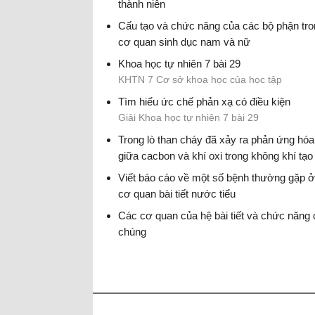
thành niên
Giải Khoa học tự nhiên 7 bài 31
Cấu tạo và chức năng của các bộ phận tro
cơ quan sinh dục nam và nữ
Giải Khoa học tự nhiên 7 bài 31
Khoa học tự nhiên 7 bài 29
KHTN 7 Cơ sở khoa học của học tập
Tìm hiểu ức chế phản xạ có điều kiện
Giải Khoa học tự nhiên 7 bài 29
Trong lò than cháy đã xảy ra phản ứng hóa
giữa cacbon và khí oxi trong không khí tạo
khí cacbonic.
Viết báo cáo về một số bệnh thường gặp ở
Giải Khoa học tự nhiên 7 bài 4
cơ quan bài tiết nước tiểu
Khoa học tự nhiên 7 Bài 26: Bài tiết và cân 
Các cơ quan của hệ bài tiết và chức năng
nội môi
chúng
Khoa học tự nhiên 7 Bài 26: Bài tiết và cân 
nội môi