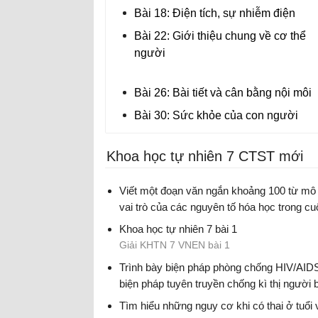
Bài 18: Điện tích, sự nhiễm điện
Bài 22: Giới thiệu chung về cơ thể
người
Bài 26: Bài tiết và cân bằng nội môi
Bài 30: Sức khỏe của con người
Khoa học tự nhiên 7 CTST mới
Viết một đoạn văn ngắn khoảng 100 từ mô 
vai trò của các nguyên tố hóa học trong cu
sống con người.
Khoa học tự nhiên 7 bài 1
Viết đoạn văn mô tả vai trò của các nguyên 
Giải KHTN 7 VNEN bài 1
hóa học trong cuộc sống con người
Trình bày biện pháp phòng chống HIV/AID
biện pháp tuyên truyền chống kì thị người b
HIV/AIDS
Tìm hiểu những nguy cơ khi có thai ở tuổi 
Giải Khoa học tự nhiên 7 bài 31