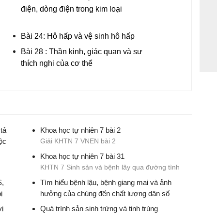
điện, dòng điện trong kim loại
Bài 24: Hô hấp và vệ sinh hô hấp
Bài 28 : Thần kinh, giác quan và sự
thích nghi của cơ thể
tả
Khoa học tự nhiên 7 bài 2
ộc
Giải KHTN 7 VNEN bài 2
Khoa học tự nhiên 7 bài 31
tố
KHTN 7 Sinh sản và bệnh lây qua đường tình
dục
S,
Tìm hiểu bệnh lậu, bệnh giang mai và ảnh
ị
hưởng của chúng đến chất lượng dân số
Giải Khoa học tự nhiên 7 bài 31
vị
Quá trình sản sinh trứng và tinh trùng