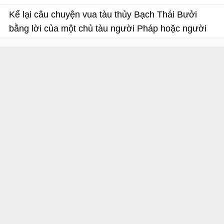
Kể lại câu chuyện vua tàu thủy Bạch Thái Bưởi
bằng lời của một chủ tàu người Pháp hoặc người
Hoa
Ôn tập tiếng Việt lớp 4