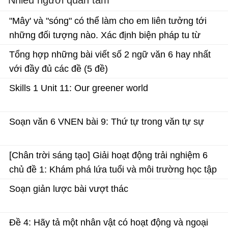
Nhiều người quan tâm
"Mây' và "sóng" có thể làm cho em liên tưởng tới
những đối tượng nào. Xác định biện pháp tu từ
được sử dụng trong hình ảnh "bình minh vàng",
Tổng hợp những bài viết số 2 ngữ văn 6 hay nhất
"vầng trăng bạc" và nêu tác dụng của biện pháp tu
với đầy đủ các đề (5 đề)
từ đó
Skills 1 Unit 11: Our greener world
Soạn văn 6 VNEN bài 9: Thứ tự trong văn tự sự
[Chân trời sáng tạo] Giải hoạt động trải nghiệm 6
chủ đề 1: Khám phá lứa tuổi và môi trường học tập
mới
Soạn giản lược bài vượt thác
Đề 4: Hãy tả một nhân vật có hoạt động và ngoại