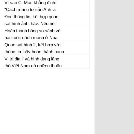
cơ sở để phát triển những
định trên lược đồ các đảo,
Vì sao C. Mác khẳng định:
ngành kinh tế nào?
quần đảo và hai quần đảo
“Cách mạng tư sản Anh là
Hoàng Sa, Trường Sa của
thắng lợi của chế độ xã hội
Đọc thông tin, kết hợp quan
Việt Nam.
mới đối với chế độ phong
sát hình ảnh, hãy: Nêu nét
kiến”
mới trong phong trào độc lập
Hoàn thành bảng so sánh về
dân tộc ở châu Á sau Chiến
hai cuộc cách mạng ở Nga
tranh thế giới thứ nhất.
năm 1917
Quan sát hình 2, kết hợp với
thông tin, hãy hoàn thành bảng
theo mẫu sau:
Vị trí địa lí và hình dạng lãng
thổ Việt Nam có những thuận
lợi và khó khăn gì cho công
cuộc phát triển kinh tế -xã hội
và bảo vệ tổ quốc hiện nay?