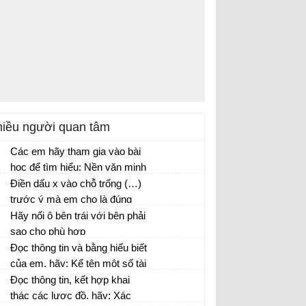
iều người quan tâm
Các em hãy tham gia vào bài
học để tìm hiểu: Nền văn minh
nông nghiệp bắt đầu chuyển
Điền dấu x vào chỗ trống (…)
sang nền văn minh công
trước ý mà em cho là đúng
nghiệp từ bao giờ? Vì sao lại
Hãy nối ô bên trái với bên phải
diễn ra trước tiên ở nước
sao cho phù hợp
Anh?
Đọc thông tin và bằng hiểu biết
của em, hãy: Kể tên một số tài
nguyên của vùng biển nước
Đọc thông tin, kết hợp khai
ta. Những tài nguyên này là
thác các lược đồ, hãy: Xác