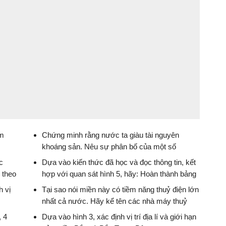
am
Chứng minh rằng nước ta giàu tài nguyên
khoáng sản. Nêu sự phân bố của một số
khoáng sản có trữ lượng lớn
c
Dựa vào kiến thức đã học và đọc thông tin, kết
Khoa học xã hội lớp 8
 theo
hợp với quan sát hình 5, hãy: Hoàn thành bảng
theo mẫu sau, cho biết tại sao mùa khô ở miền
h vị
Tại sao nói miền này có tiềm năng thuỷ điện lớn
này lại diễn ra gay gắt hơn so với hai miền phía
nhất cả nước. Hãy kể tên các nhà máy thuỷ
Bắc.
điện lớn trên sông Đà.
, 4
Dựa vào hình 3, xác định vị trí địa lí và giới hạn