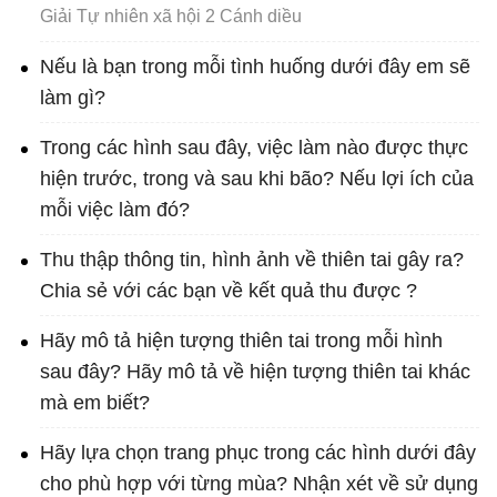
Giải Tự nhiên xã hội 2 Cánh diều
Nếu là bạn trong mỗi tình huống dưới đây em sẽ
làm gì?
Trong các hình sau đây, việc làm nào được thực
hiện trước, trong và sau khi bão? Nếu lợi ích của
mỗi việc làm đó?
Thu thập thông tin, hình ảnh về thiên tai gây ra?
Chia sẻ với các bạn về kết quả thu được ?
Hãy mô tả hiện tượng thiên tai trong mỗi hình
sau đây? Hãy mô tả về hiện tượng thiên tai khác
mà em biết?
Hãy lựa chọn trang phục trong các hình dưới đây
cho phù hợp với từng mùa? Nhận xét về sử dụng