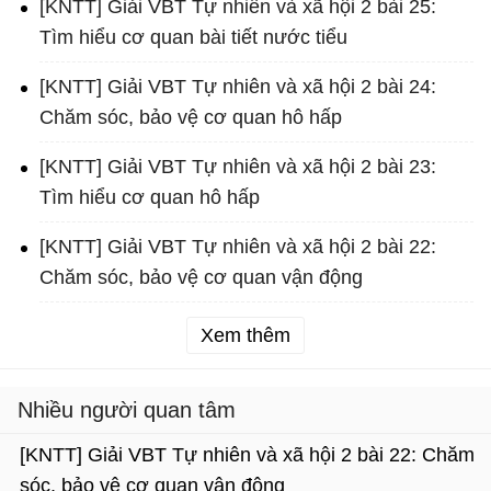
[KNTT] Giải VBT Tự nhiên và xã hội 2 bài 25:
Tìm hiểu cơ quan bài tiết nước tiểu
[KNTT] Giải VBT Tự nhiên và xã hội 2 bài 24:
Chăm sóc, bảo vệ cơ quan hô hấp
[KNTT] Giải VBT Tự nhiên và xã hội 2 bài 23:
Tìm hiểu cơ quan hô hấp
[KNTT] Giải VBT Tự nhiên và xã hội 2 bài 22:
Chăm sóc, bảo vệ cơ quan vận động
Xem thêm
Nhiều người quan tâm
[KNTT] Giải VBT Tự nhiên và xã hội 2 bài 22: Chăm
sóc, bảo vệ cơ quan vận động