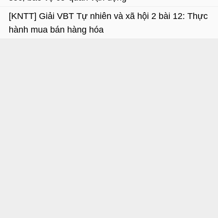
[KNTT] Giải VBT Tự nhiên và xã hội 2 bài 12: Thực
hành mua bán hàng hóa