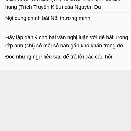
hùng (Trích Truyện Kiều) của Nguyễn Du
Nội dung chính bài Nỗi thương mình
Hãy lập dàn ý cho bài văn nghị luận với đề bài:Trong
lớp anh (chị) có mội sô bạn gặp khó khăn trong đời
sống nên chểnh mảng học tập. Các bạn đó thường
Đọc những ngữ liệu sau để trả lời các câu hỏi
mượn câu tục ngữ ”Cái khó bó cái khôn ” để tự biện
hộ, theo anh (chị) nên hiểu và vận dụng câu tục