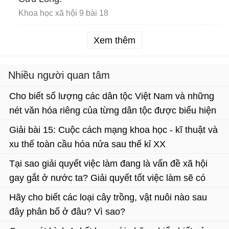
Khoa học xã hội 9 bài 18
Xem thêm
Nhiều người quan tâm
Cho biết số lượng các dân tộc Việt Nam và những
nét văn hóa riêng của từng dân tộc được biểu hiện
như thế nào? Nêu kinh nghiệm sản xuất của dân tộc
Giải bài 15: Cuộc cách mạng khoa học - kĩ thuật và
Kinh và các dân tộc ít người?....
xu thế toàn cầu hóa nửa sau thế kỉ XX
Tại sao giải quyết việc làm đang là vấn đề xã hội
gay gắt ở nước ta? Giải quyết tốt việc làm sẽ có
những tác động tích cực như thế nào tới sự phát
Hãy cho biết các loại cây trồng, vật nuôi nào sau
triển kinh tế - xã hội ?
đây phân bố ở đâu? Vì sao?