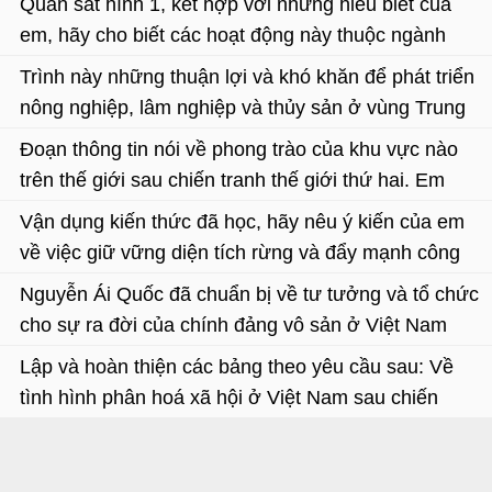
Quan sát hình 1, kết hợp với những hiểu biết của
em, hãy cho biết các hoạt động này thuộc ngành
dịch vụ nào. Nêu ý nghĩa của các ngành đó?
Trình này những thuận lợi và khó khăn để phát triển
nông nghiệp, lâm nghiệp và thủy sản ở vùng Trung
du và miền núi Bắc Bộ? Xác định địa bàn phân bố
Đoạn thông tin nói về phong trào của khu vực nào
của cây chè, hồi, cây ăn quả và chăn nuôi trâu, bò?
trên thế giới sau chiến tranh thế giới thứ hai. Em
biết gì về tình hình chung của khu vực đó từ sau
Vận dụng kiến thức đã học, hãy nêu ý kiến của em
chiến tranh thế giới thứ hai đến nay?
về việc giữ vững diện tích rừng và đẩy mạnh công
tác trồng rừng ở Bắc Trung Bộ?
Nguyễn Ái Quốc đã chuẩn bị về tư tưởng và tổ chức
cho sự ra đời của chính đảng vô sản ở Việt Nam
như thế nào
Lập và hoàn thiện các bảng theo yêu cầu sau: Về
tình hình phân hoá xã hội ở Việt Nam sau chiến
tranh thế giới thứ nhất