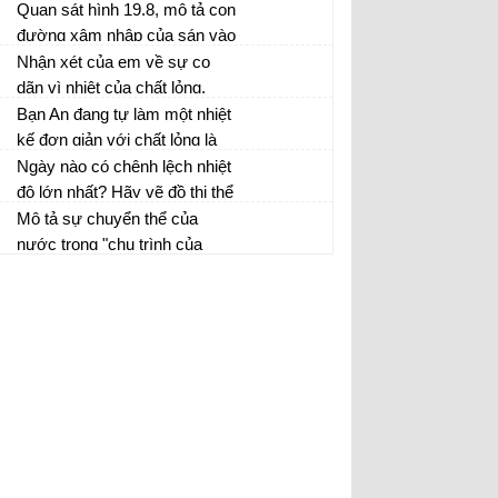
vậy?
xe đạp,... ?
Quan sát hình 19.8, mô tả con
đường xâm nhập của sán vào
cơ thể người và động vật
Nhận xét của em về sự co
dãn vì nhiệt của chất lỏng,
chất rắn?
Bạn An đang tự làm một nhiệt
kế đơn giản với chất lỏng là
nước. Bạn định tạo ra một
Ngày nào có chênh lệch nhiệt
thang chia độ từ -50°C đến
độ lớn nhất? Hãy vẽ đồ thị thể
120°C...
hiện sự biến thiên nhiệt độ cao
Mô tả sự chuyển thể của
nhất và thấp nhất...
nước trong "chu trình của
nước"