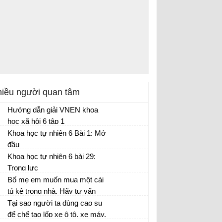
iều người quan tâm
Hướng dẫn giải VNEN khoa
học xã hội 6 tập 1
Khoa học tự nhiên 6 Bài 1: Mở
đầu
Khoa học tự nhiên 6 bài 29:
Trọng lực
Bố mẹ em muốn mua một cái
tủ kê trong nhà. Hãy tư vấn
cho bố mẹ về kích thước cái
Tại sao người ta dùng cao su
tủ và giải thích tại sao lại như
để chế tạo lốp xe ô tô, xe máy,