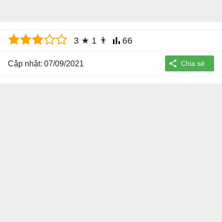
3
★
1
👨
66
Cập nhật: 07/09/2021