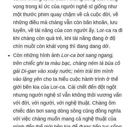
vọng trong kí ức của người nghệ sĩ giống như
một thước phim quay chậm về cả cuộc đời, về
những điều mà chàng vẫn còn băn khoăn, lưu
luyến, về tài năng của con người ấy. Lor-ca ra đi
khi chàng còn quá trẻ, khi tài năng đang ở độ
chín muồi còn khát vọng thì đang dang dở.
Còn những hình ảnh
Lor-ca bơi sang ngang,
trên chiếc ghi ta màu bạc, chàng ném lá bùa cô
gái Di-gan vào xoáy nước; ném trái tim mình
vào lặng yên
cho ta hiểu cuộc hành trình ở thế
giới bên kia của Lor-ca. Cái chết đến đột ngột
nhưng người nghệ sĩ vẫn không thôi vương vấn
với đời, với người, với nghệ thuật. Chàng ôm
chiếc đàn bơi sang dòng sông cũng đồng nghĩa
với việc chàng muốn mang cả nghệ thuật của
mình đến thế giới bên kia để được tiếp tục sống