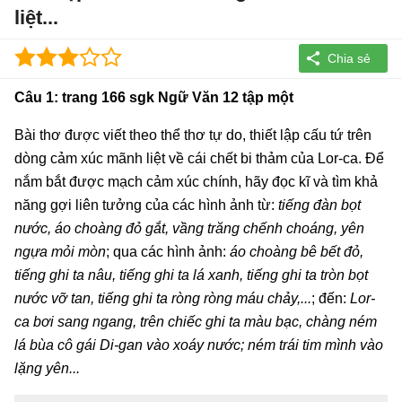
liệt...
Câu 1: trang 166 sgk Ngữ Văn 12 tập một
Bài thơ được viết theo thể thơ tự do, thiết lập cấu tứ trên
dòng cảm xúc mãnh liệt về cái chết bi thảm của Lor-ca. Để
nắm bắt được mạch cảm xúc chính, hãy đọc kĩ và tìm khả
năng gợi liên tưởng của các hình ảnh từ:
tiếng đàn bọt
nước, áo choàng đỏ gắt, vầng trăng chếnh choáng, yên
ngựa mỏi mòn
; qua các hình ảnh:
áo choàng bê bết đỏ,
tiếng ghi ta nâu, tiếng ghi ta lá xanh, tiếng ghi ta tròn bọt
nước vỡ tan, tiếng ghi ta ròng ròng máu chảy,...
; đến:
Lor-
ca bơi sang ngang, trên chiếc ghi ta màu bạc, chàng ném
lá bùa cô gái Di-gan vào xoáy nước; ném trái tim mình vào
lặng yên...