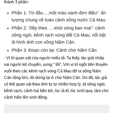
thành 3 phần:
Phần 1: Từ đầu….một màu xanh đơn điệu”: ấn
tượng chung về toàn cảnh sông nước Cà Mau.
Phần 2: Tiêp theo ….khói sóng ban mai”: cảnh
sông ngòi, kênh rạch vùng đất Cà Mau, nổi bật
là hình ảnh con sông Năm Căn.
Phần 3: Đoạn còn lại: Cảnh chợ Năm Căn
- Vị trí quan sát của người miêu tả: Ta thấy, tác giải nhập
vai người kể chuyện, xưng “ tôi”. Với vị trí ngồi trên thuyền
xuôi theo các kênh rạch vùng Cà Mau đổ ra sông Năm
Căn rộng lớn, rồi dừng lại ở chợ Năm Căn. Do đó, tác giả
có thể quan sát theo tình tự tự nhiên hợp lý, tả sông ngòi,
kênh rạch, cảnh hai bên bờ, lúc tả kĩ, lúc lướt qua, làm cho
cảnh hiện lên sinh động.