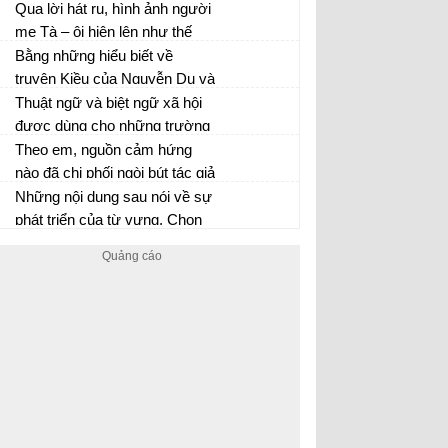
Nga)...
của vua tôi Lê Chiêu Thống
Qua lời hát ru, hình ảnh người
được khắc họa như thế nào?
mẹ Tà – ôi hiện lên như thế
nào
Bằng những hiểu biết về
truyện Kiều của Nguyễn Du và
truyện Lục Vân Tiên của
Thuật ngữ và biệt ngữ xã hội
Nguyễn Đình chiểu ,hãy chỉ ra
được dùng cho những trường
những đặc điểm tiêu biểu của
hợp nào? Nêu ví dụ minh họa.
Theo em, nguồn cảm hứng
truyện thơ
nào đã chi phối ngòi bút tác giả
khi tạo dựng hình ảnh người
Những nội dung sau nói về sự
anh hùng dân tộc Quang
phát triển của từ vựng. Chọn
Trung - Nguyễn Huệ?
các phương án đúng