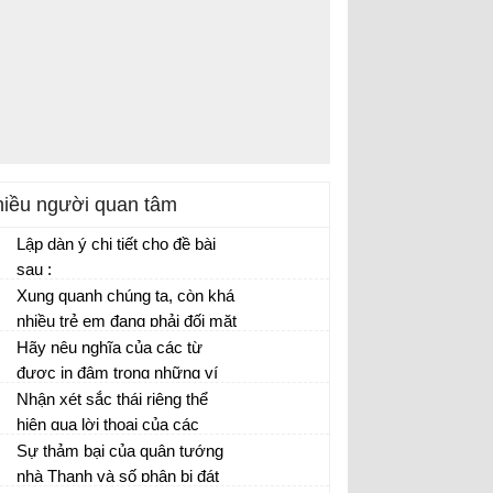
iều người quan tâm
Lập dàn ý chi tiết cho đề bài
sau :
Xung quanh chúng ta, còn khá
nhiều trẻ em đang phải đối mặt
với cuộc sống rất khó khăn
Hãy nêu nghĩa của các từ
cần sự chung tay giúp đỡ của
được in đậm trong những ví
cộng đồng.
dụ trên.
Nhận xét sắc thái riêng thể
hiện qua lời thoại của các
nhân vật trong đoạn trích
Sự thảm bại của quân tướng
(Phong Lai, Vân Tiên, Nguyệt
nhà Thanh và số phận bi đát