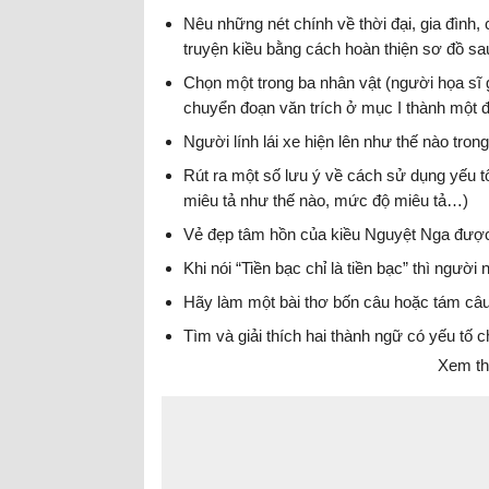
Nêu những nét chính về thời đại, gia đình
truyện kiều bằng cách hoàn thiện sơ đồ sa
Chọn một trong ba nhân vật (người họa sĩ g
chuyển đoạn văn trích ở mục I thành một đ
hợp với người thứ nhất.
Người lính lái xe hiện lên như thế nào trong 
Rút ra một số lưu ý về cách sử dụng yếu tố
miêu tả như thế nào, mức độ miêu tả…)
Vẻ đẹp tâm hồn của kiều Nguyệt Nga được
Khi nói “Tiền bạc chỉ là tiền bạc” thì ngư
Hãy làm một bài thơ bốn câu hoặc tám câu
Tìm và giải thích hai thành ngữ có yếu tố c
Xem th