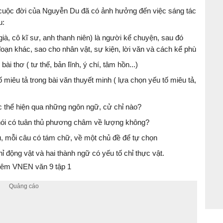
, cuộc đời của Nguyễn Du đã có ảnh hưởng đến việc sáng tác
u:
ià, cô kĩ sư, anh thanh niên) là người kể chuyện, sau đó
oạn khác, sao cho nhân vật, sự kiện, lời văn và cách kể phù
bài thơ ( tư thế, bản lĩnh, ý chí, tâm hồn...)
 miêu tả trong bài văn thuyết minh ( lựa chọn yếu tố miêu tả,
 thể hiện qua những ngôn ngữ, cử chỉ nào?
ời nói có tuân thủ phương châm về lượng không?
, mỗi câu có tám chữ, về một chủ đề để tự chọn
hỉ động vật và hai thành ngữ có yếu tố chỉ thực vật.
êm VNEN văn 9 tập 1