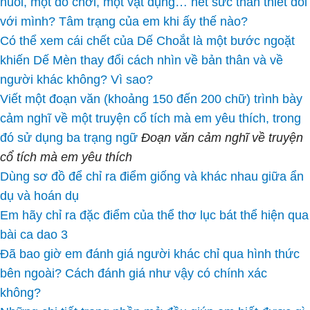
nuôi, một đồ chơi, một vật dụng… hết sức thân thiết đối
với mình? Tâm trạng của em khi ấy thế nào?
Có thể xem cái chết của Dế Choắt là một bước ngoặt
khiến Dế Mèn thay đổi cách nhìn về bản thân và về
người khác không? Vì sao?
Viết một đoạn văn (khoảng 150 đến 200 chữ) trình bày
cảm nghĩ về một truyện cổ tích mà em yêu thích, trong
đó sử dụng ba trạng ngữ
Đoạn văn cảm nghĩ về truyện
cổ tích mà em yêu thích
Dùng sơ đồ để chỉ ra điểm giống và khác nhau giữa ẩn
dụ và hoán dụ
Em hãy chỉ ra đặc điểm của thể thơ lục bát thể hiện qua
bài ca dao 3
Đã bao giờ em đánh giá người khác chỉ qua hình thức
bên ngoài? Cách đánh giá như vậy có chính xác
không?