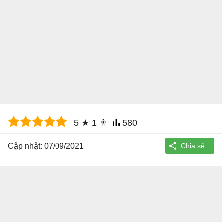
5
★
1
👨
580
Cập nhật: 07/09/2021