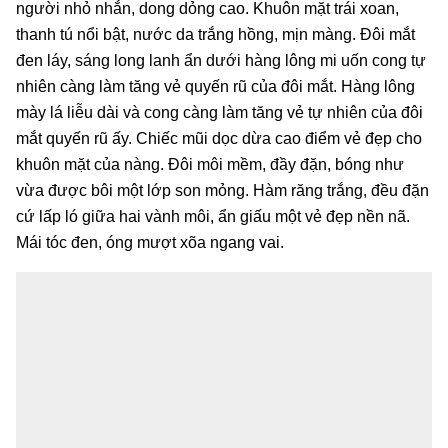
người nhỏ nhắn, dong dỏng cao. Khuôn mặt trái xoan,
thanh tú nổi bật, nước da trắng hồng, mịn màng. Đôi mắt
đen láy, sáng long lanh ẩn dưới hàng lông mi uốn cong tự
nhiên càng làm tăng vẻ quyến rũ của đôi mắt. Hàng lông
mày lá liễu dài và cong càng làm tăng vẻ tự nhiên của đôi
mắt quyến rũ ấy. Chiếc mũi dọc dừa cao điểm vẻ đẹp cho
khuôn mặt của nàng. Đôi môi mềm, đầy đặn, bóng như
vừa được bôi một lớp son mỏng. Hàm răng trắng, đều đặn
cứ lấp ló giữa hai vành môi, ẩn giấu một vẻ đẹp nền nã.
Mái tóc đen, óng mượt xõa ngang vai.