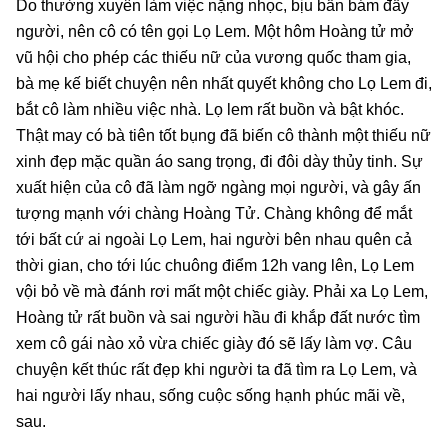
Do thường xuyên làm việc nặng nhọc, bịu bẩn bám đầy
người, nên cô có tên gọi Lọ Lem. Một hôm Hoàng tử mở
vũ hội cho phép các thiếu nữ của vương quốc tham gia,
bà mẹ kế biết chuyện nên nhất quyết không cho Lọ Lem đi,
bắt cô làm nhiều việc nhà. Lọ lem rất buồn và bật khóc.
Thật may có bà tiên tốt bụng đã biến cô thành một thiếu nữ
xinh đẹp mặc quần áo sang trọng, đi đôi dày thủy tinh. Sự
xuất hiện của cô đã làm ngỡ ngàng mọi người, và gây ấn
tượng mạnh với chàng Hoàng Tử. Chàng không để mắt
tới bất cứ ai ngoài Lọ Lem, hai người bên nhau quên cả
thời gian, cho tới lúc chuông điểm 12h vang lên, Lọ Lem
vội bỏ về mà đánh rơi mất một chiếc giày. Phải xa Lọ Lem,
Hoàng tử rất buồn và sai người hầu đi khắp đất nước tìm
xem cô gái nào xỏ vừa chiếc giày đó sẽ lấy làm vợ. Câu
chuyện kết thúc rất đẹp khi người ta đã tìm ra Lọ Lem, và
hai người lấy nhau, sống cuộc sống hạnh phúc mãi về,
sau.