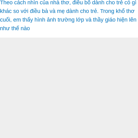
Theo cách nhìn của nhà thơ, điều bố dành cho trẻ có gì
khác so với điều bà và mẹ dành cho trẻ. Trong khổ thơ
cuối, em thấy hình ảnh trường lớp và thầy giáo hiện lên
như thế nào