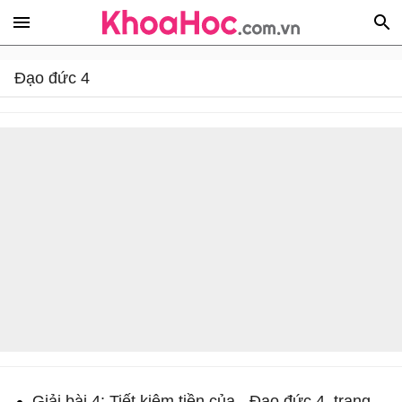
Đạo đức 4
Giải bài 4: Tiết kiệm tiền của - Đạo đức 4, trang