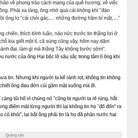
 hào về phong trào cách mạng của quê hương, vê việc
ng. Phải xa làng, ông nhớ quá cái không khí "đào
rồi ông lo "cái chòi gác,… những đường hầm bí mật,…”
g chiến, thích bình luận, náo nức trước tin thắng lợi ở
́, chỗ kia giết một tí, cả súng cũng vậy, hôm nay dăm
thành đại, làm gì mà thằng Tây không bước sớm”.
 yêu nước của ông Hai bộc lộ sâu sắc trong tâm lí ông khi
hưa tin. Nhưng khi người ta kể rành rọt, không tin không
 chiết ông đau đớn cúi gầm mặt xuống mà đi.
càng tủi hổ vì chúng nó "cũng bị người ta rẻ rúng, hắt
ưng điểm mặt từng người thì lại không tin họ "đổ đốn” ra
có khói”, lại bắt ông phải tin là họ đã phản nước hại