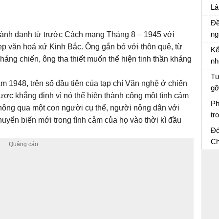
tr
Lâ
Đề
ng
hành danh từ trước Cách mạng Tháng 8 – 1945 với
qu
đẹp văn hoá xứ Kinh Bắc. Ông gắn bó với thôn quê, từ
Kể
Ch
́ng chiến, ông tha thiết muốn thể hiện tinh thần kháng
nh
Xư
Kể
Tư
m 1948, trên số đầu tiên của tạp chí Văn nghệ ở chiến
tr
gỡ
mi
c khẳng định vì nó thể hiện thành công một tình cảm
tr
Tư
Ph
 thông qua một con người cụ thể, người nông dân với
vă
tr
yển biến mới trong tình cảm của họ vào thời kì đầu
cù
Ki
Ph
Đó
th
Ch
X
Kể
lờ