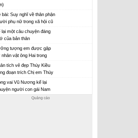
ời lúc sang thu
n)
 bài: Suy nghĩ về thân phận
ười phụ nữ trong xã hội cũ
a nhân vật Vũ Nương ở
 lại một câu chuyện đáng
uyện người con gái Nam
ớ của bản thân
ơng của Nguyễn Dữ.
 lại một câu chuyện đáng nhớ của bản thân
ởng tượng em được gặp
ong đó có sử dụng các yếu tố nghị luận và
 nhân vật ông Hai trong
êu tả nội tâm
uyện ngắn "Làng" của nhà
ởng tượng gặp gỡ và trò chuyện với ông Hai
ân tích vẻ đẹp Thúy Kiều
n Kim Lân và trò chuyện
ong đoạn trích Chị em Thúy
ng ông về những ngày
ều
ân tích vẻ đẹp và tài hoa của Thúy Kiều
ng vai Vũ Nương kể lại
áng đi tản cư
uyện người con gái Nam
ương
 lại Chuyện người con gái Nam Xương bằng
i của nhân vật Vũ Nương