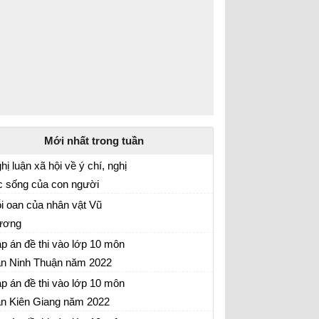
Mới nhất trong tuần
hị luận xã hội về ý chí, nghị
c sống của con người
 hãy viết một bài văn (khoảng 1 trang giấy
i oan của nhân vật Vũ
i) trình bày suy nghĩ về ý chí, nghị lực sống
ương
a con người
i oan khuất và cái chết của Vũ Nương trong
p án đề thi vào lớp 10 môn
uyện người con gái Nam Xương
n Ninh Thuận năm 2022
 thi môn Ngữ văn vào lớp 10 Ninh Thuận
p án đề thi vào lớp 10 môn
m 2022
n Kiên Giang năm 2022
 thi môn Ngữ văn vào lớp 10 Kiên Giang năm