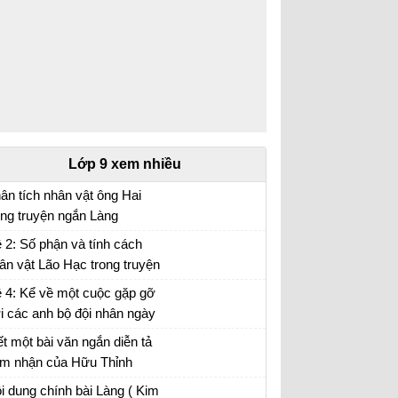
Lớp 9 xem nhiều
ân tích nhân vật ông Hai
ong truyện ngắn Làng
ân tích nhân vật ông Hai hay nhất
 2: Số phận và tính cách
ân vật Lão Hạc trong truyện
ắn Lão Hạc của Nam Cao.
 4: Kể về một cuộc gặp gỡ
i các anh bộ đội nhân ngày
ành lập Quân đội nhân dân
ết một bài văn ngắn diễn tả
ệt Nam (22-12)...
m nhận của Hữu Thỉnh
ước sự biến chuyển của đất
m nhận bài thơ Sang thu của Hữu Thỉnh
i dung chính bài Làng ( Kim