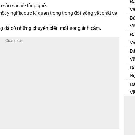
Đá
o sâu sắc về làng quê.
20
Vă
̣t ý nghĩa cực kì quan trọng trong đời sống vật chất và
Đề
Đá
20
Vă
 đã có những chuyển biến mới trong tình cảm.
Đề
Đá
20
Vă
Đề
Đá
nă
Vă
Đề
Đề
20
Nộ
Đề
Đá
Vă
Đề