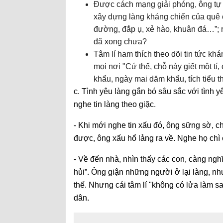
Được cách mạng giải phóng, ông tự
xây dựng làng kháng chiến của quê ô
đường, đắp ụ, xẻ hào, khuân đá…”; 
đã xong chưa?
Tâm lí ham thích theo dõi tin tức khán
mọi nơi "Cứ thế, chỗ này giết một ti
khẩu, ngày mai dăm khẩu, tích tiểu 
c. Tình yêu làng gắn bó sâu sắc với tình
nghe tin làng theo giặc.
- Khi mới nghe tin xấu đó, ông sững sờ, c
được, ông xấu hổ lảng ra về. Nghe họ chì
- Về đến nhà, nhìn thấy các con, càng nghĩ 
hủi”. Ông giận những người ở lại làng, nh
thế. Nhưng cái tâm lí "không có lửa làm sao 
dân.