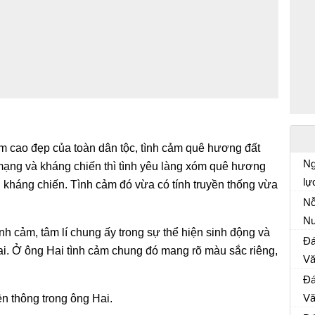
ảm cao đẹp của toàn dân tộc, tình cảm quê hương đất
Ng
ạng và kháng chiến thì tình yêu làng xóm quê hương
lự
 kháng chiến. Tình cảm đó vừa có tính truyền thống vừa
Em
Nỗ
th
N
củ
̀nh cảm, tâm lí chung ấy trong sự thể hiện sinh động và
Nỗ
Đá
ai. Ở ông Hai tình cảm chung đó mang rõ màu sắc riêng,
Ch
Vă
Đề
Đá
nă
Vă
uyền thông trong ông Hai.
Đề