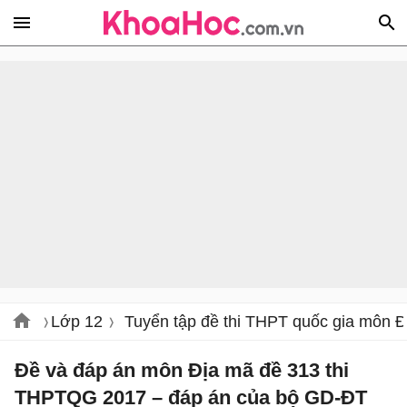
Lớp 12
Tuyển tập đề thi THPT quốc gia môn Đ
Đề và đáp án môn Địa mã đề 313 thi
THPTQG 2017 – đáp án của bộ GD-ĐT