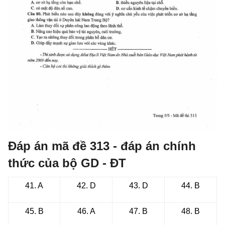
Đáp án mã đề 313 - đáp án chính
thức của bộ GD - ĐT
41. A
42. D
43. D
44. B
45. B
46. A
47. B
48. B