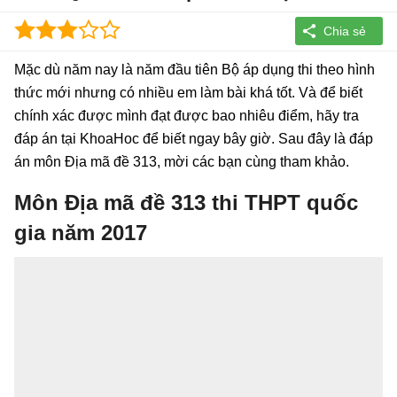
Mặc dù năm nay là năm đầu tiên Bộ áp dụng thi theo hình
thức mới nhưng có nhiều em làm bài khá tốt. Và để biết
chính xác được mình đạt được bao nhiêu điểm, hãy tra
đáp án tại KhoaHoc để biết ngay bây giờ. Sau đây là đáp
án môn Địa mã đề 313, mời các bạn cùng tham khảo.
Môn Địa mã đề 313 thi THPT quốc
gia năm 2017