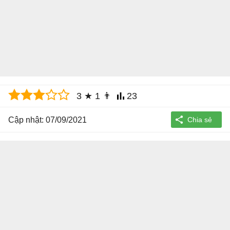
3
★
1
👨
23
Cập nhật: 07/09/2021