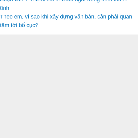
tĩnh
Theo em, vì sao khi xây dựng văn bản, cần phải quan
tâm tới bố cục?