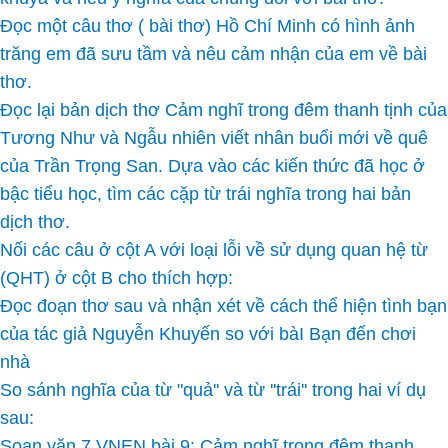
Đọc một câu thơ ( bài thơ) Hồ Chí Minh có hình ảnh
trăng em đã sưu tầm và nêu cảm nhận của em về bài
thơ.
Đọc lại bản dịch thơ Cảm nghĩ trong đêm thanh tịnh của
Tương Như và Ngẫu nhiên viết nhân buổi mới về quê
của Trần Trọng San. Dựa vào các kiến thức đã học ở
bậc tiểu học, tìm các cặp từ trái nghĩa trong hai bản
dịch thơ.
Nối các câu ở cột A với loại lỗi về sử dụng quan hệ từ
(QHT) ở cột B cho thích hợp:
Đọc đoạn thơ sau và nhận xét về cách thể hiện tình bạn
của tác giả Nguyễn Khuyến so với bàI Bạn đến chơi
nhà
So sánh nghĩa của từ "quả'' và từ ''trái'' trong hai ví dụ
sau:
Soạn văn 7 VNEN bài 9: Cảm nghĩ trong đêm thanh