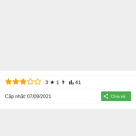
3
★
1
👨
41
Cập nhật: 07/09/2021