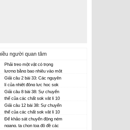
iều người quan tâm
Phải treo một vật có trọng
lượng bằng bao nhiêu vào một
lò xo có độ cứng k = 100 N/m
Giải câu 2 bài 33: Các nguyên
để nó dãn 10 cm?
lí của nhiệt động lực học sgk
vật lí 10 trang 179
Giải câu 8 bài 38: Sự chuyển
thể của các chất sgk vật lí 10
trang 210
Giải câu 12 bài 38: Sự chuyển
thể của các chất sgk vật lí 10
trang 210
Để khảo sát chuyển động ném
ngang, ta chọn tọa độ đề các