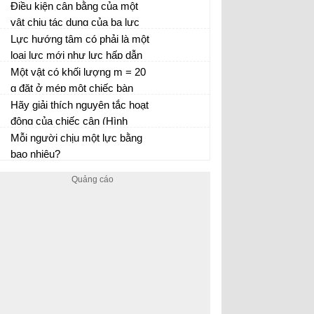
như thế nào là thích hợp nhất?
Điều kiện cân bằng của một
Nêu cách phân tích chuyển
vật chịu tác dụng của ba lực
động ném ngang
không song song là gì?
Lực hướng tâm có phải là một
loại lực mới như lực hấp dẫn
không?
Một vật có khối lượng m = 20
g đặt ở mép một chiếc bàn
quay. Hỏi phải quay bàn với
Hãy giải thích nguyên tắc hoạt
tần số vòng lớn nhất là bao
động của chiếc cân (Hình
nhiêu để vật không bị văng ra
18.7)
Mỗi người chịu một lực bằng
khỏi bàn?
bao nhiêu?