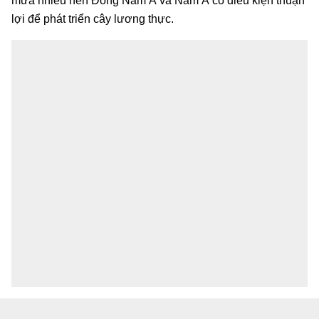
mưa nhiều nên Đông Nam Á và Nam Á có điều kiện thuận
lợi để phát triển cây lương thực.