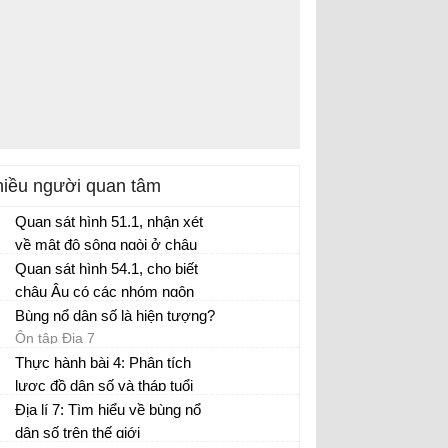
iều người quan tâm
Quan sát hình 51.1, nhận xét
về mật độ sông ngòi ở châu
Âu. Kể tên những con sông
Quan sát hình 54.1, cho biết
lớn ở châu Âu. Các sông này
châu Âu có các nhóm ngôn
đổ vào biển nào?
ngữ nào? Nêu tên các nước
Bùng nổ dân số là hiện tượng?
thuộc từng nhóm.
Ôn tập Địa 7
Thực hành bài 4: Phân tích
lược đồ dân số và tháp tuổi
Địa lí 7 trang 13
Địa lí 7: Tìm hiểu về bùng nổ
dân số trên thế giới