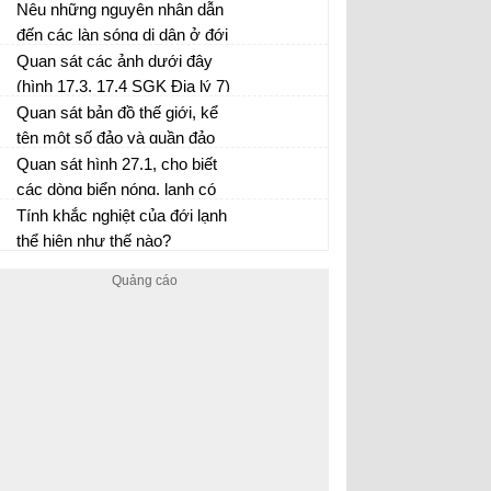
Nêu những nguyên nhân dẫn
đến các làn sóng di dân ở đới
nóng?
Quan sát các ảnh dưới đây
(hình 17.3, 17.4 SGK Địa lý 7)
kết hợp với sự hiểu biết của
Quan sát bản đồ thế giới, kể
bản thân, nêu một số nguyên
tên một số đảo và quần đảo
nhân dẫn đến ô nhiễm nước ở
lớn nằm chung quanh từng lục
Quan sát hình 27.1, cho biết
đới ôn hoà.
địa.
các dòng biển nóng, lạnh có
ảnh hưởng tới lượng mưa các
Tính khắc nghiệt của đới lạnh
vùng ven biển châu Phi như
thể hiện như thế nào?
thế nào?