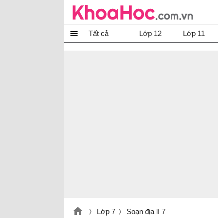
Tất cả
Lớp 12
Lớp 11
Lớp 7
Soạn địa lí 7