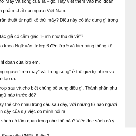
thơ Mây và sóng của Ta – go. Hãy viết thêm vào mỗi đoạn
và phẩm chất con người Việt Nam.
ần thuật từ ngôi kể thứ mấy? Điều này có tác dụng gì trong
 tác giả có cảm giác “Hình như thu đã về”?
áo khoa Ngữ văn từ lớp 6 đến lớp 9 và làm bảng thống kê
 chi đoàn của lớp em.
 người “trên mây” và “trong sóng” ở thế giới tự nhiên và
 tạo ra.
hợp sau và cho biết chúng bổ sung điều gì. Thành phần phụ
 ngữ nào trước đó?
hay thế cho nhau trong câu sau đây, với những từ nào người
tin cậy của sự việc do mình nói ra
sách có tầm quan trọng như thế nào? Việc đọc sách có ý
 Soạn văn VNEN 9 tập 2