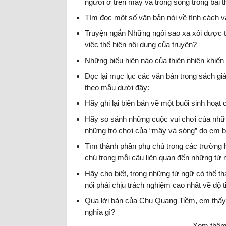
người ở trên mây và trong sóng trong bài 
một câu có hàm ý mời mọc rõ hơn.
Tìm đọc một số văn bản nói về tính cách 
Truyện ngắn Những ngôi sao xa xôi được tr
việc thể hiện nội dung của truyện?
Những biểu hiện nào của thiên nhiên khiến
Đọc lại mục lục các văn bản trong sách gi
theo mẫu dưới đây:
Hãy ghi lại biên bản về một buổi sinh hoạt
Hãy so sánh những cuộc vui chơi của những
những trò chơi của “mây và sóng” do em bé
Tìm thành phần phụ chú trong các trường 
chú trong mỗi câu liên quan đến những từ
Hãy cho biết, trong những từ ngữ có thể t
nói phải chịu trách nghiệm cao nhất về độ 
Qua lời bàn của Chu Quang Tiềm, em thấy 
nghĩa gì?
Xem thêm