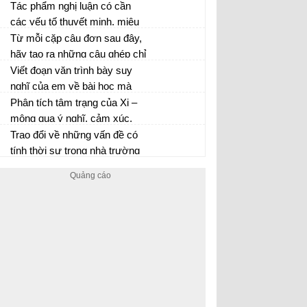
trong bảng thống kê trên đã
Tác phẩm nghị luận có cần
phản ánh được những nét gì
các yếu tố thuyết minh, miêu
về đất nước và con người Việt
tả, tự sự không? Cần ở mức
Từ mỗi cặp câu đơn sau đây,
Nam ở giai đoạn đó?
độ nào, vì sao?
hãy tạo ra những câu ghép chỉ
các kiểu quan hệ nguyên
Viết đoạn văn trình bày suy
nhân, điều kiện, tương phản,
nghĩ của em về bài học mà
nhượng bộ
mình rút ra được sau khi học
Phân tích tâm trạng của Xi –
văn bản Rô – bin – xơn ngoài
mông qua ý nghĩ, cảm xúc,
đảo hoang. Trong đoạn văn có
hành động và lời nói của nhân
Trao đổi về những vấn đề có
sử dụng cụm danh từ, cụm
vật trong văn bản.
tính thời sự trong nhà trường
động từ hoặc cụm tính từ.
hiện nay có thể làm đề tài để
viết một văn bản nhật dụng.