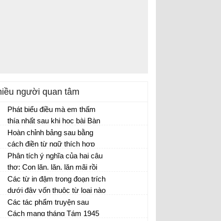
iều người quan tâm
Phát biểu điều mà em thấm
thía nhất sau khi học bài Bàn
về đọc sách.
Hoàn chỉnh bảng sau bằng
cách điền từ ngữ thích hợp
vào chỗ trống trong ngoặc đơn
Phân tích ý nghĩa của hai câu
để thấy được công dụng của
thơ: Con lăn, lăn, lăn mãi rồi
thành phần gọi – đáp và thành
sẽ cười vang vỡ tan vào lòng
Các từ in đậm trong đoạn trích
phần phụ chú:
mẹ. Và không ai trên thế gian
dưới đây vốn thuộc từ loại nào
này biết mẹ con ta ở chốn
và ở đây chúng được dùng
Các tác phẩm truyện sau
nào.
như từ thuộc từ loại nào?
Cách mạng tháng Tám 1945