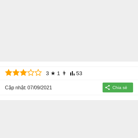
3
★
1
👨
53
Cập nhật: 07/09/2021