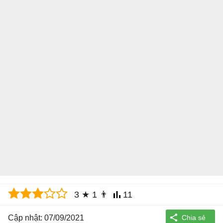
3
★
1
👨
11
Cập nhật: 07/09/2021