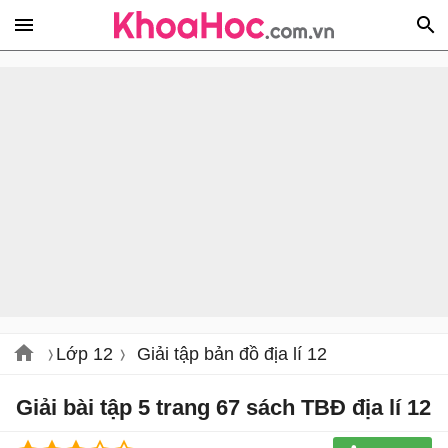
Lớp 12
Giải tập bản đồ địa lí 12
Giải bài tập 5 trang 67 sách TBĐ địa lí 12