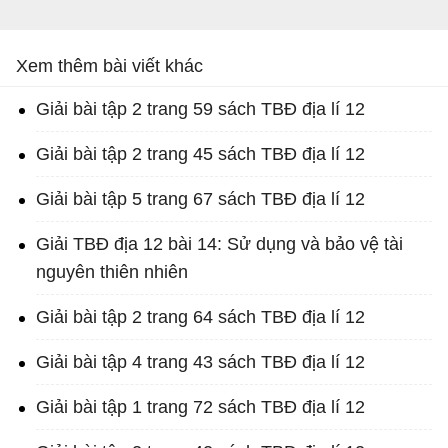
Xem thêm bài viết khác
Giải bài tập 2 trang 59 sách TBĐ địa lí 12
Giải bài tập 2 trang 45 sách TBĐ địa lí 12
Giải bài tập 5 trang 67 sách TBĐ địa lí 12
Giải TBĐ địa 12 bài 14: Sử dụng và bảo vệ tài
nguyên thiên nhiên
Giải bài tập 2 trang 64 sách TBĐ địa lí 12
Giải bài tập 4 trang 43 sách TBĐ địa lí 12
Giải bài tập 1 trang 72 sách TBĐ địa lí 12