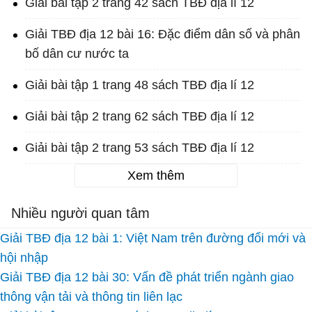
Giải bài tập 2 trang 42 sách TBĐ địa lí 12
Giải TBĐ địa 12 bài 16: Đặc điểm dân số và phân
bố dân cư nước ta
Giải bài tập 1 trang 48 sách TBĐ địa lí 12
Giải bài tập 2 trang 62 sách TBĐ địa lí 12
Giải bài tập 2 trang 53 sách TBĐ địa lí 12
Xem thêm
Nhiều người quan tâm
Giải TBĐ địa 12 bài 1: Việt Nam trên đường đổi mới và
hội nhập
Giải TBĐ địa 12 bài 30: Vấn đề phát triển ngành giao
thông vận tải và thông tin liên lạc