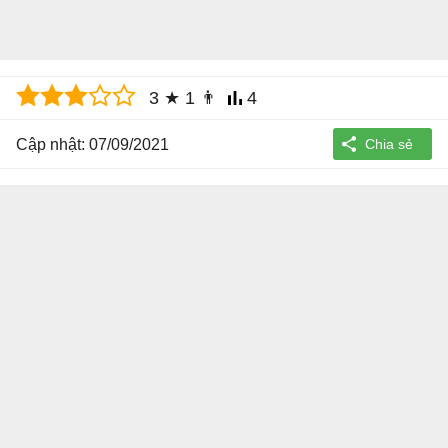
3
★
1
👨
4
Cập nhật: 07/09/2021