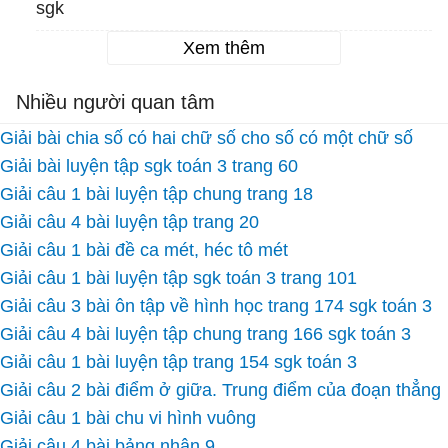
sgk
Xem thêm
Nhiều người quan tâm
Giải bài chia số có hai chữ số cho số có một chữ số
Giải bài luyện tập sgk toán 3 trang 60
Giải câu 1 bài luyện tập chung trang 18
Giải câu 4 bài luyện tập trang 20
Giải câu 1 bài đề ca mét, héc tô mét
Giải câu 1 bài luyện tập sgk toán 3 trang 101
Giải câu 3 bài ôn tập về hình học trang 174 sgk toán 3
Giải câu 4 bài luyện tập chung trang 166 sgk toán 3
Giải câu 1 bài luyện tập trang 154 sgk toán 3
Giải câu 2 bài điểm ở giữa. Trung điểm của đoạn thẳng
Giải câu 1 bài chu vi hình vuông
Giải câu 4 bài bảng nhân 9