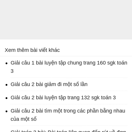
Xem thêm bài viết khác
Giải câu 1 bài luyện tập chung trang 160 sgk toán
3
Giải câu 2 bài giảm đi một số lần
Giải câu 2 bài luyện tập trang 132 sgk toán 3
Giải câu 2 bài tìm một trong các phần bằng nhau
của một số