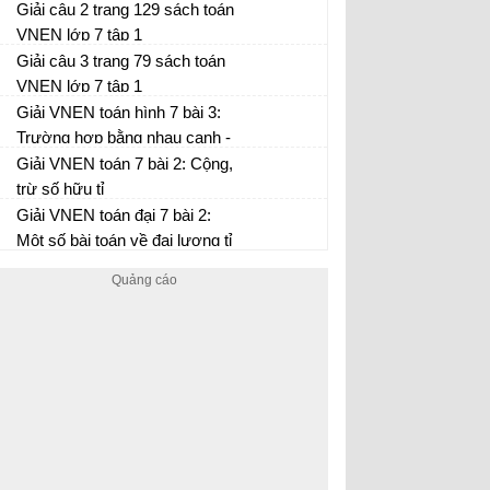
Giải câu 2 trang 129 sách toán
VNEN lớp 7 tập 1
Giải câu 3 trang 79 sách toán
VNEN lớp 7 tập 1
Giải VNEN toán hình 7 bài 3:
Trường hợp bằng nhau cạnh -
góc - cạnh
Giải VNEN toán 7 bài 2: Cộng,
trừ số hữu tỉ
Giải VNEN toán đại 7 bài 2:
Một số bài toán về đại lượng tỉ
lệ thuận