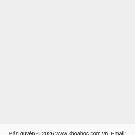
Bản quyền © 2026 www.khoahoc.com.vn. Email: