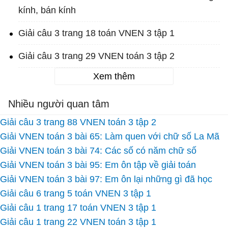
kính, bán kính
Giải câu 3 trang 18 toán VNEN 3 tập 1
Giải câu 3 trang 29 VNEN toán 3 tập 2
Xem thêm
Nhiều người quan tâm
Giải câu 3 trang 88 VNEN toán 3 tập 2
Giải VNEN toán 3 bài 65: Làm quen với chữ số La Mã
Giải VNEN toán 3 bài 74: Các số có năm chữ số
Giải VNEN toán 3 bài 95: Em ôn tập về giải toán
Giải VNEN toán 3 bài 97: Em ôn lại những gì đã học
Giải câu 6 trang 5 toán VNEN 3 tập 1
Giải câu 1 trang 17 toán VNEN 3 tập 1
Giải câu 1 trang 22 VNEN toán 3 tập 1