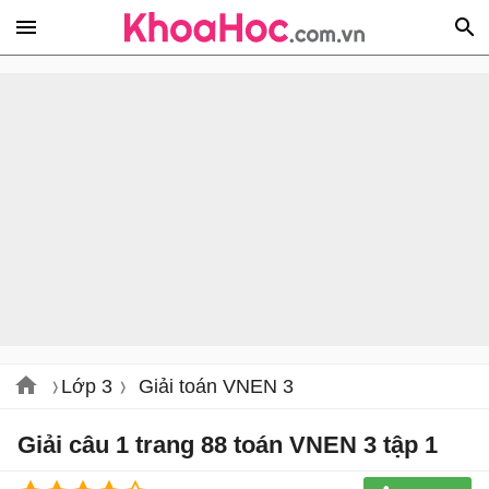
Lớp 3
Giải toán VNEN 3
Giải câu 1 trang 88 toán VNEN 3 tập 1