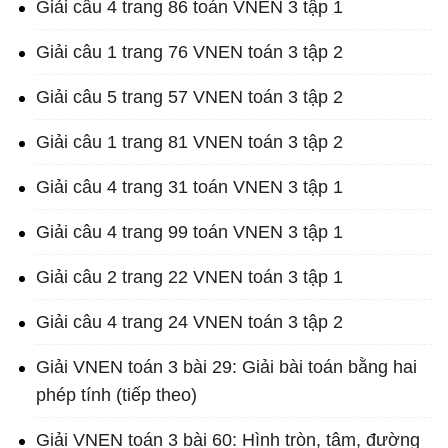
Giải câu 4 trang 86 toán VNEN 3 tập 1
Giải câu 1 trang 76 VNEN toán 3 tập 2
Giải câu 5 trang 57 VNEN toán 3 tập 2
Giải câu 1 trang 81 VNEN toán 3 tập 2
Giải câu 4 trang 31 toán VNEN 3 tập 1
Giải câu 4 trang 99 toán VNEN 3 tập 1
Giải câu 2 trang 22 VNEN toán 3 tập 1
Giải câu 4 trang 24 VNEN toán 3 tập 2
Giải VNEN toán 3 bài 29: Giải bài toán bằng hai
phép tính (tiếp theo)
Giải VNEN toán 3 bài 60: Hình tròn, tâm, đường