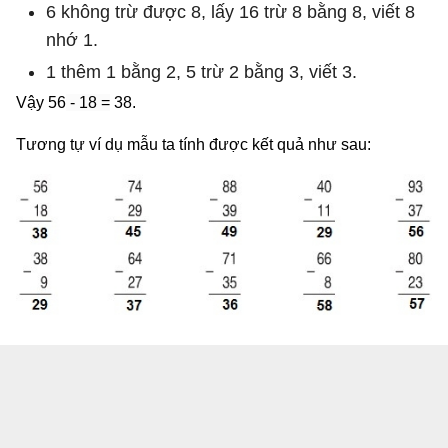
6 không trừ được 8, lấy 16 trừ 8 bằng 8, viết 8
nhớ 1.
1 thêm 1 bằng 2, 5 trừ 2 bằng 3, viết 3.
Vậy 56
- 18 =
38.
Tương tự ví dụ mẫu ta tính được kết quả như sau: