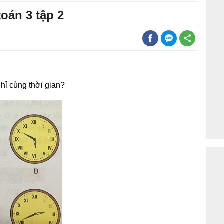
toán 3 tập 2
chỉ cùng thời gian?