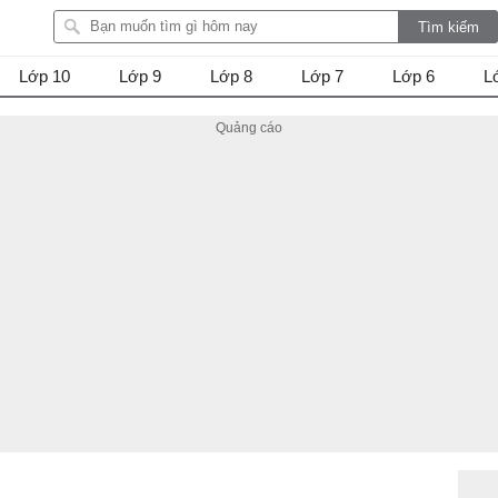
Lớp 10
Lớp 9
Lớp 8
Lớp 7
Lớp 6
L