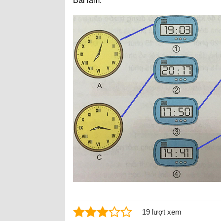
Bài làm:
19 lượt xem