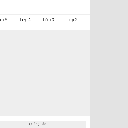
ớp 5
Lớp 4
Lớp 3
Lớp 2