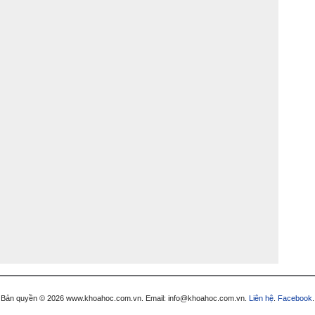
Bản quyền © 2026 www.khoahoc.com.vn. Email: info@khoahoc.com.vn.
Liên hệ
.
Facebook
.