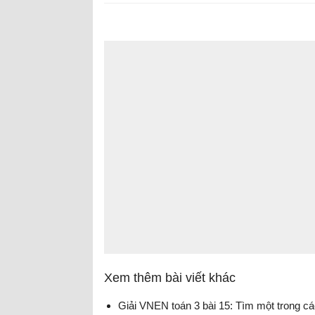
Xem thêm bài viết khác
Giải VNEN toán 3 bài 15: Tìm một trong c