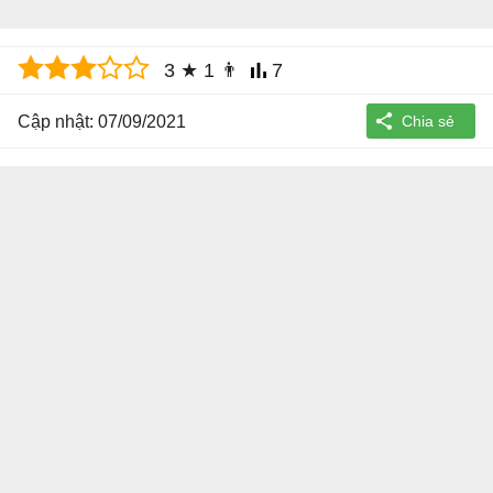
3
★
1
👨
7
Cập nhật: 07/09/2021