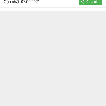
Cập nhật: 07/09/2021