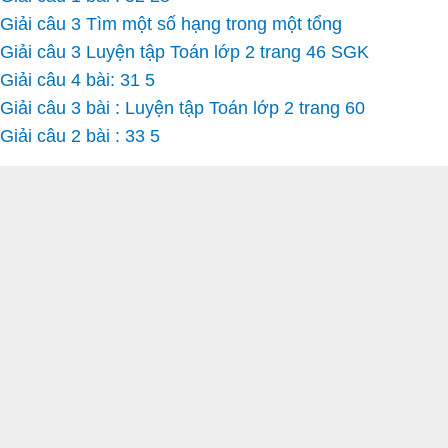
Giải câu 3 Tìm một số hạng trong một tổng
Giải câu 3 Luyện tập Toán lớp 2 trang 46 SGK
Giải câu 4 bài: 31 5
Giải câu 3 bài : Luyện tập Toán lớp 2 trang 60
Giải câu 2 bài : 33 5