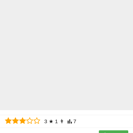
3
★
1
👨
7