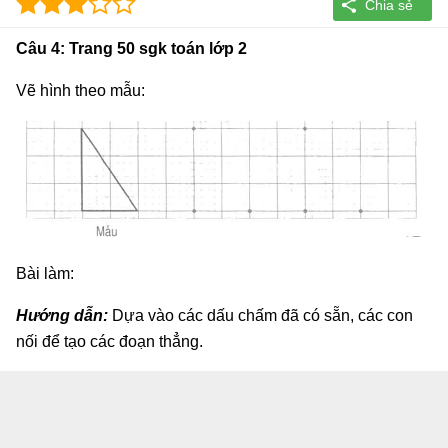
Câu 4: Trang 50 sgk toán lớp 2
Vẽ hình theo mẫu:
Bài làm:
Hướng dẫn:
Dựa vào các dấu chấm đã có sẵn, các con
nối để tạo các đoạn thẳng.