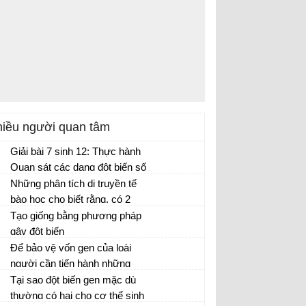
iều người quan tâm
Giải bài 7 sinh 12: Thực hành
Quan sát các dạng đột biến số
lượng nhiễm sắc thể trên tiêu
Những phân tích di truyền tế
bản cố định và trên tiêu bản
bào học cho biết rằng, có 2
tạm thời
loài chuối khác nhau:
Tạo giống bằng phương pháp
gây đột biến
Để bảo vệ vốn gen của loài
người cần tiến hành những
biện pháp gì?
Tại sao đột biến gen mặc dù
thường có hại cho cơ thể sinh