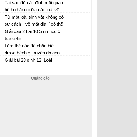
vật nhưng vẫn có vai trò quan
Tại sao để xác định mối quan
trọng trong quá trình tiến hoá?
hệ họ hàng giữa các loài về
Sinh học 12 trang 117
các đặc điểm hình thái thì
Từ một loài sinh vật không có
người ta lại hay sử dụng các
sự cách li về mặt địa lí có thể
cơ quan thoái hoá?
hình thành nên các loài khác
Giải câu 2 bài 10 Sinh học 9
nhau được không? Giải thích
trang 45
Làm thế nào để nhận biết
được bệnh di truyền do gen
lặn nằm trên NST giới tính X
Giải bài 28 sinh 12: Loài
hay do gen NST thường quy
định?