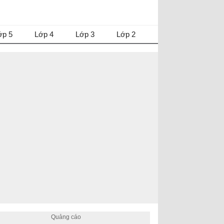
ớp 5
Lớp 4
Lớp 3
Lớp 2