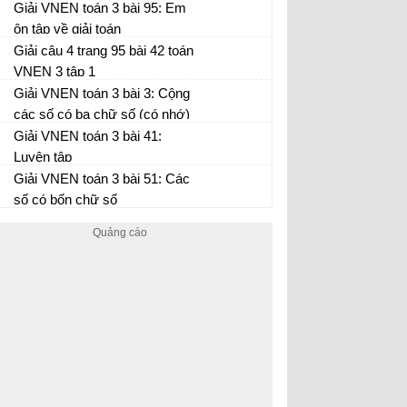
Giải VNEN toán 3 bài 95: Em
ôn tập về giải toán
Giải câu 4 trang 95 bài 42 toán
VNEN 3 tập 1
Giải VNEN toán 3 bài 3: Cộng
các số có ba chữ số (có nhớ)
Giải VNEN toán 3 bài 41:
Luyện tập
Giải VNEN toán 3 bài 51: Các
số có bốn chữ số