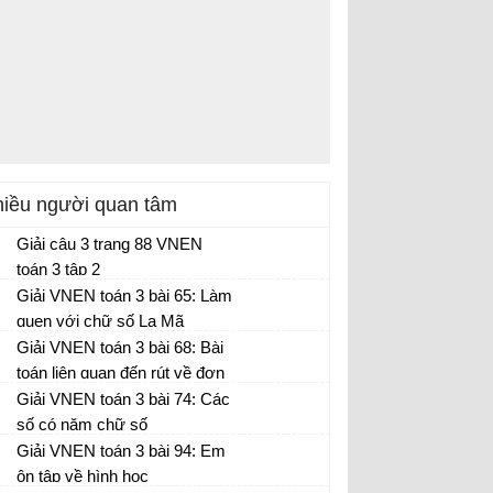
iều người quan tâm
Giải câu 3 trang 88 VNEN
toán 3 tập 2
Giải VNEN toán 3 bài 65: Làm
quen với chữ số La Mã
Giải VNEN toán 3 bài 68: Bài
toán liên quan đến rút về đơn
vị
Giải VNEN toán 3 bài 74: Các
số có năm chữ số
Giải VNEN toán 3 bài 94: Em
ôn tập về hình học