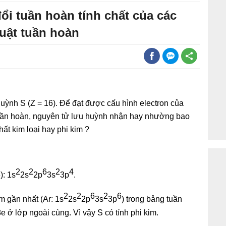
đổi tuần hoàn tính chất của các
luật tuần hoàn
huỳnh S (Z = 16). Để đạt được cấu hình electron của
tuần hoàn, nguyên tử lưu huỳnh nhận hay nhường bao
hất kim loại hay phi kim ?
2
2
6
2
4
): 1s
2s
2p
3s
3p
.
2
2
6
2
6
m gần nhất (Ar: 1s
2s
2p
3s
3p
) trong bảng tuần
 ở lớp ngoài cùng. Vì vậy S có tính phi kim.