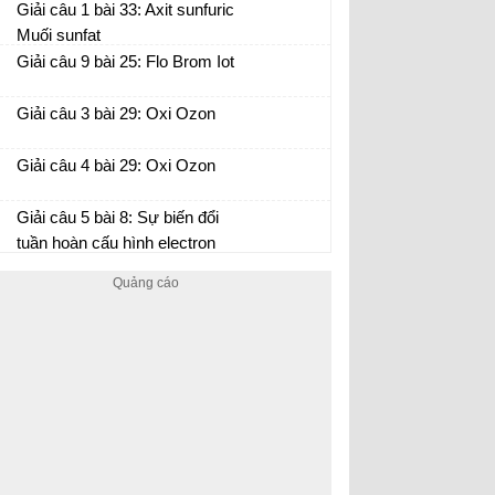
hóa – khử sau bằng các
Giải câu 1 bài 33: Axit sunfuric
phương pháp thăng bằng
Muối sunfat
electron
Giải câu 9 bài 25: Flo Brom Iot
Giải câu 3 bài 29: Oxi Ozon
Giải câu 4 bài 29: Oxi Ozon
Giải câu 5 bài 8: Sự biến đổi
tuần hoàn cấu hình electron
nguyên tử của các nguyên tố
hóa học