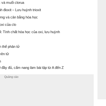
ic và muối clorua
 đioxit – Lưu huỳnh trioxit
 ứng và cân bằng hóa học
oxi của clo
4: Tính chất hóa học của oxi, lưu huỳnh
nh thể phân tử
yên tử
n
đầy đủ, cẩm nang làm bài tập từ A đến Z