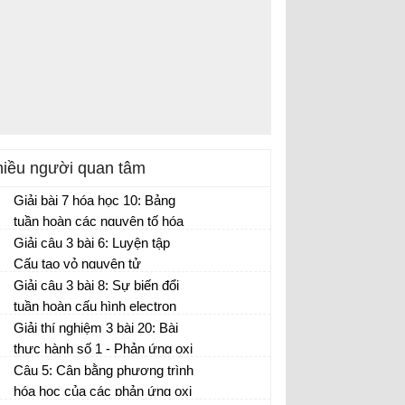
iều người quan tâm
Giải bài 7 hóa học 10: Bảng
tuần hoàn các nguyên tố hóa
học
Giải câu 3 bài 6: Luyện tập
Cấu tạo vỏ nguyên tử
Giải câu 3 bài 8: Sự biến đổi
tuần hoàn cấu hình electron
nguyên tử của các nguyên tố
Giải thí nghiệm 3 bài 20: Bài
hóa học
thực hành số 1 - Phản ứng oxi
hóa khử
Câu 5: Cân bằng phương trình
hóa học của các phản ứng oxi