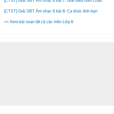
[CTST] Giải SBT Âm nhạc 6 bài 7: Giai điệu năm châu
[CTST] Giải SBT Âm nhạc 6 bài 8: Ca khúc tình bạn
=> Xem bài soạn tất cả các môn Lớp 6