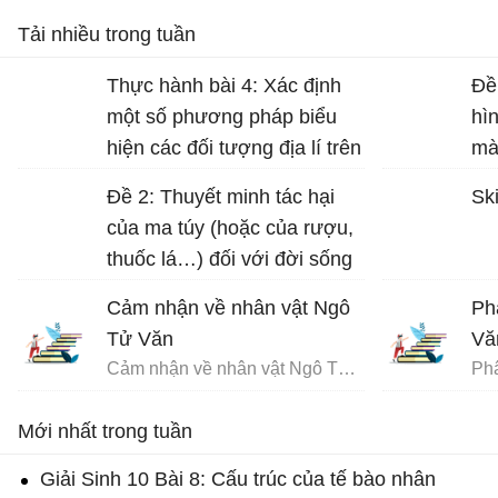
Tải nhiều trong tuần
Thực hành bài 4: Xác định
Đề
một số phương pháp biểu
hì
hiện các đối tượng địa lí trên
mà
bản đồ Địa lí 10 trang 17
Đề 2: Thuyết minh tác hại
Ski
của ma túy (hoặc của rượu,
thuốc lá…) đối với đời sống
con người.
Cảm nhận về nhân vật Ngô
Ph
Tử Văn
Vă
Cảm nhận về nhân vật Ngô Tử Văn trong bài Chuyện chức phán sự đền Tản Viên
Mới nhất trong tuần
Giải Sinh 10 Bài 8: Cấu trúc của tế bào nhân