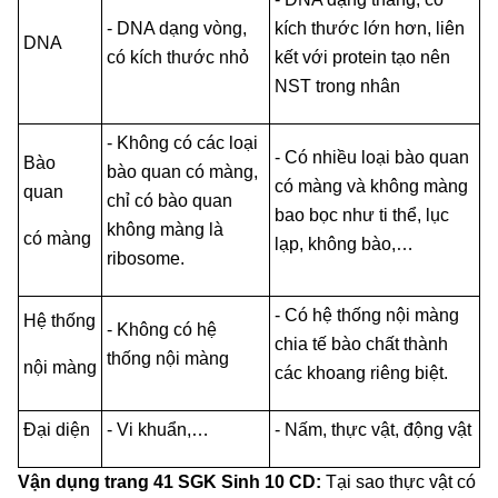
- DNA dạng vòng,
kích thước lớn hơn, liên
DNA
có kích thước nhỏ
kết với protein tạo nên
NST trong nhân
- Không có các loại
- Có nhiều loại bào quan
Bào
bào quan có màng,
có màng và không màng
quan
chỉ có bào quan
bao bọc như ti thể, lục
không màng là
có màng
lạp, không bào,…
ribosome.
- Có hệ thống nội màng
Hệ thống
- Không có hệ
chia tế bào chất thành
thống nội màng
nội màng
các khoang riêng biệt.
Đại diện
- Vi khuẩn,…
- Nấm, thực vật, động vật
Vận dụng trang 41 SGK Sinh 10 CD:
Tại sao thực vật có