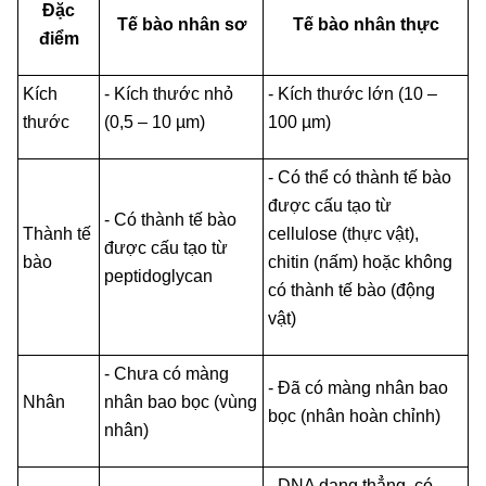
Đặc
Tế bào nhân sơ
Tế bào nhân thực
điểm
Kích
- Kích thước nhỏ
- Kích thước lớn (10 –
thước
(0,5 – 10 µm)
100 µm)
- Có thể có thành tế bào
được cấu tạo từ
- Có thành tế bào
Thành tế
cellulose (thực vật),
được cấu tạo từ
bào
chitin (nấm) hoặc không
peptidoglycan
có thành tế bào (động
vật)
- Chưa có màng
- Đã có màng nhân bao
Nhân
nhân bao bọc (vùng
bọc (nhân hoàn chỉnh)
nhân)
- DNA dạng thẳng, có