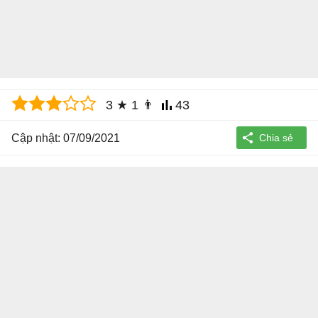
3
★
1
👨
43
Cập nhật: 07/09/2021