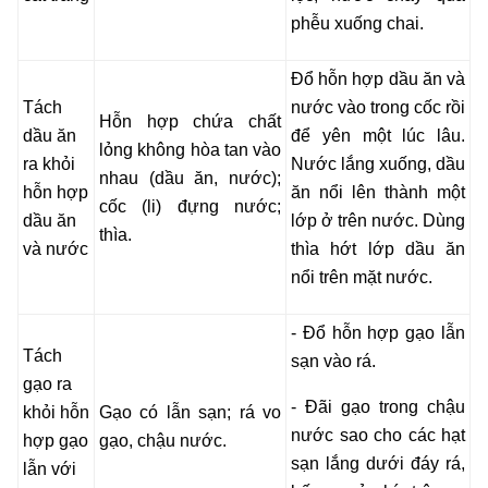
phễu xuống chai.
Đổ hỗn hợp dầu ăn và
Tách
nước vào trong cốc rồi
Hỗn hợp chứa chất
dầu ăn
để yên một lúc lâu.
lỏng không hòa tan vào
ra khỏi
Nước lắng xuống, dầu
nhau (dầu ăn, nước);
hỗn hợp
ăn nổi lên thành một
cốc (li) đựng nước;
dầu ăn
lớp ở trên nước. Dùng
thìa.
và nước
thìa hớt lớp dầu ăn
nổi trên mặt nước.
- Đổ hỗn hợp gạo lẫn
Tách
sạn vào rá.
gạo ra
- Đãi gạo trong chậu
khỏi hỗn
Gạo có lẫn sạn; rá vo
nước sao cho các hạt
hợp gạo
gạo, chậu nước.
sạn lắng dưới đáy rá,
lẫn với