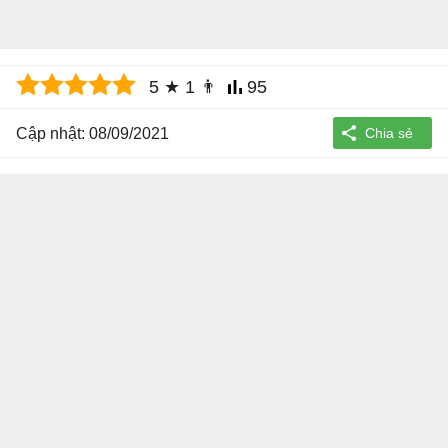
5
★
1
👨
95
Cập nhật: 08/09/2021