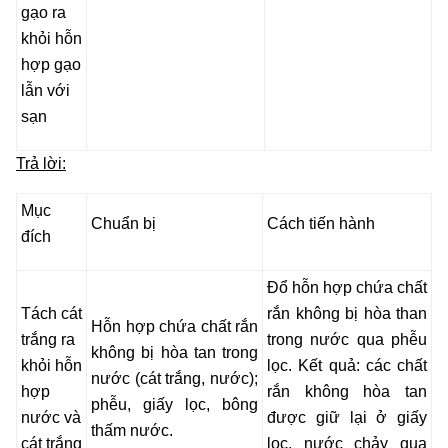
gạo ra
khỏi hỗn
hợp gạo
lẫn với
sạn
Trả lời:
Mục
Chuẩn bị
Cách tiến hành
đích
Đổ hỗn hợp chứa chất
Tách cát
rắn không bị hòa than
Hỗn hợp chứa chất rắn
trắng ra
trong nước qua phễu
không bị hòa tan trong
khỏi hỗn
lọc. Kết quả: các chất
nước (cát trắng, nước);
hợp
rắn không hòa tan
phễu, giấy lọc, bông
nước và
được giữ lại ở giấy
thấm nước.
cát trắng
lọc, nước chảy qua