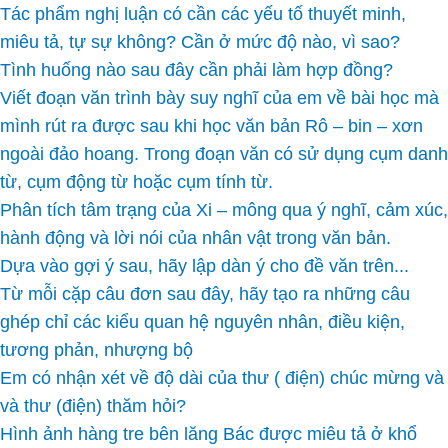
Tác phẩm nghị luận có cần các yếu tố thuyết minh,
miêu tả, tự sự không? Cần ở mức độ nào, vì sao?
Tình huống nào sau đây cần phải làm hợp đồng?
Viết đoạn văn trình bày suy nghĩ của em về bài học mà
mình rút ra được sau khi học văn bản Rô – bin – xơn
ngoài đảo hoang. Trong đoạn văn có sử dụng cụm danh
từ, cụm động từ hoặc cụm tính từ.
Phân tích tâm trạng của Xi – mông qua ý nghĩ, cảm xúc,
hành động và lời nói của nhân vật trong văn bản.
Dựa vào gợi ý sau, hãy lập dàn ý cho đề văn trên...
Từ mỗi cặp câu đơn sau đây, hãy tạo ra những câu
ghép chỉ các kiểu quan hệ nguyên nhân, điều kiện,
tương phản, nhượng bộ
Em có nhận xét về độ dài của thư ( điện) chúc mừng và
và thư (điện) thăm hỏi?
Hình ảnh hàng tre bên lăng Bác được miêu tả ở khổ