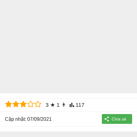
3
★
1
👨
117
Cập nhật: 07/09/2021