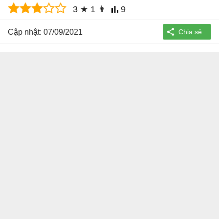
3
★
1
👨
9
Cập nhật: 07/09/2021