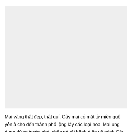
Mai vàng thật đẹp, thật quí. Cây mai có mặt từ miền quê
yên ả cho đến thành phố lộng lẫy các loại hoa. Mai ung