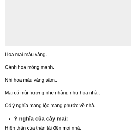
Hoa mai màu vàng.
Cánh hoa mỏng manh.
Nhị hoa màu vàng sậm..
Mai có mùi hương nhẹ nhàng như hoa nhài.
Có ý nghĩa mang lộc mang phước về nhà.
Ý nghĩa của cây mai:
Hiện thân của thần tài đến mọi nhà.