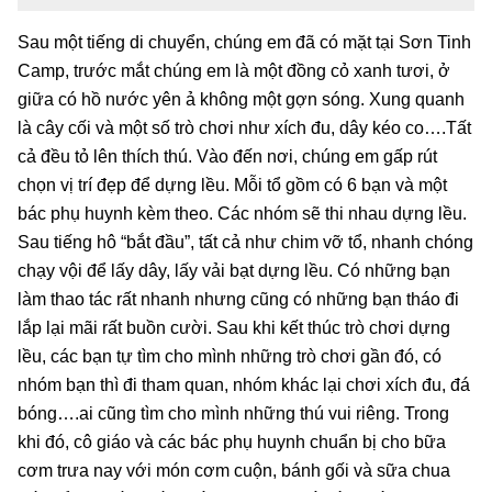
Sau một tiếng di chuyển, chúng em đã có mặt tại Sơn Tinh
Camp, trước mắt chúng em là một đồng cỏ xanh tươi, ở
giữa có hồ nước yên ả không một gợn sóng. Xung quanh
là cây cối và một số trò chơi như xích đu, dây kéo co….Tất
cả đều tỏ lên thích thú. Vào đến nơi, chúng em gấp rút
chọn vị trí đẹp để dựng lều. Mỗi tổ gồm có 6 bạn và một
bác phụ huynh kèm theo. Các nhóm sẽ thi nhau dựng lều.
Sau tiếng hô “bắt đầu”, tất cả như chim vỡ tổ, nhanh chóng
chạy vội để lấy dây, lấy vải bạt dựng lều. Có những bạn
làm thao tác rất nhanh nhưng cũng có những bạn tháo đi
lắp lại mãi rất buồn cười. Sau khi kết thúc trò chơi dựng
lều, các bạn tự tìm cho mình những trò chơi gần đó, có
nhóm bạn thì đi tham quan, nhóm khác lại chơi xích đu, đá
bóng….ai cũng tìm cho mình những thú vui riêng. Trong
khi đó, cô giáo và các bác phụ huynh chuẩn bị cho bữa
cơm trưa nay với món cơm cuộn, bánh gối và sữa chua