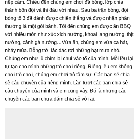
nếp cẩm. Chiều đến chúng em chơi đá bóng, lớp chia
thành bốn đội và thi đấu với nhau. Sau ba trận bóng, đội
bóng tổ 3 đã dành được chiến thắng và được nhận phần
thưởng là một gói bánh. Tối đến chúng em được ăn BBQ
với nhiều món như xúc xích nướng, khoai lang nướng, thịt
nướng, cánh gà nướng…Vừa ăn, chúng em vừa ca hát,
nhảy múa. Bỗng trời lác đác rơi những hạt mưa nhỏ.
Chúng em như lũ chim lại chui vào tổ của mình. Mỗi lều lại
tự tạo cho mình những trò chơi riêng. Riêng lều em không
chơi trò chơi, chúng em chơi trò tâm sự. Các bạn sẽ chia
sẻ câu chuyện của riêng mình. Lần lượt các bạn chia sẻ
câu chuyện của mình và em cũng vậy. Đó là những câu
chuyện các bạn chưa dám chia sẻ với ai.