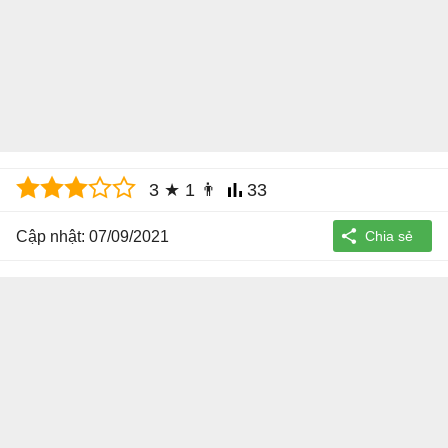
3
★
1
👨
33
Cập nhật: 07/09/2021