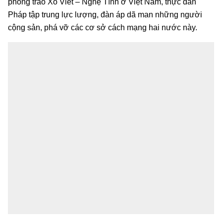
phong trào Xô Viết – Nghệ Tĩnh ở Việt Nam, thực dân
Pháp tập trung lực lượng, đàn áp dã man những người
cộng sản, phá vỡ các cơ sở cách mạng hai nước này.