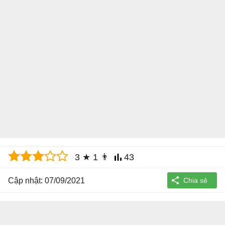
3
★
1
👨
43
Cập nhật: 07/09/2021