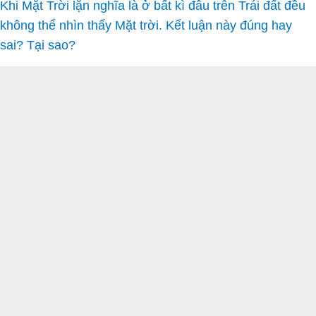
Khi Mặt Trời lặn nghĩa là ở bất kì đâu trên Trái đất đều
không thể nhìn thấy Mặt trời. Kết luận này đúng hay
sai? Tại sao?