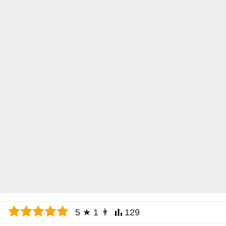
5
★
1
👨
129